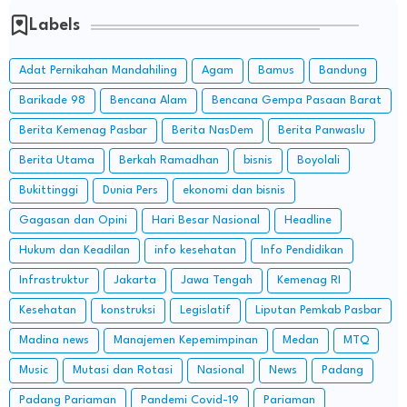
Labels
Adat Pernikahan Mandahiling
Agam
Bamus
Bandung
Barikade 98
Bencana Alam
Bencana Gempa Pasaan Barat
Berita Kemenag Pasbar
Berita NasDem
Berita Panwaslu
Berita Utama
Berkah Ramadhan
bisnis
Boyolali
Bukittinggi
Dunia Pers
ekonomi dan bisnis
Gagasan dan Opini
Hari Besar Nasional
Headline
Hukum dan Keadilan
info kesehatan
Info Pendidikan
Infrastruktur
Jakarta
Jawa Tengah
Kemenag RI
Kesehatan
konstruksi
Legislatif
Liputan Pemkab Pasbar
Madina news
Manajemen Kepemimpinan
Medan
MTQ
Music
Mutasi dan Rotasi
Nasional
News
Padang
Padang Pariaman
Pandemi Covid-19
Pariaman