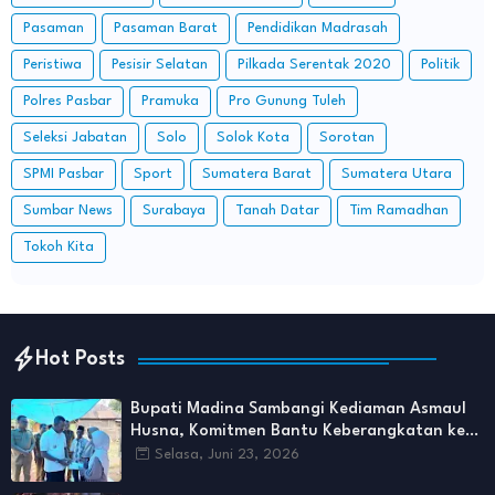
Pasaman
Pasaman Barat
Pendidikan Madrasah
Peristiwa
Pesisir Selatan
Pilkada Serentak 2020
Politik
Polres Pasbar
Pramuka
Pro Gunung Tuleh
Seleksi Jabatan
Solo
Solok Kota
Sorotan
SPMI Pasbar
Sport
Sumatera Barat
Sumatera Utara
Sumbar News
Surabaya
Tanah Datar
Tim Ramadhan
Tokoh Kita
Hot Posts
Bupati Madina Sambangi Kediaman Asmaul
Husna, Komitmen Bantu Keberangkatan ke
Kairo
Selasa, Juni 23, 2026