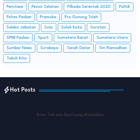
Peristiwa
Pesisir Selatan
Pilkada Serentak 2020
Politik
Polres Pasbar
Pramuka
Pro Gunung Tuleh
Seleksi Jabatan
Solo
Solok Kota
Sorotan
SPMI Pasbar
Sport
Sumatera Barat
Sumatera Utara
Sumbar News
Surabaya
Tanah Datar
Tim Ramadhan
Tokoh Kita
Hot Posts
Error:
Tak ada hasil yang ditemukan