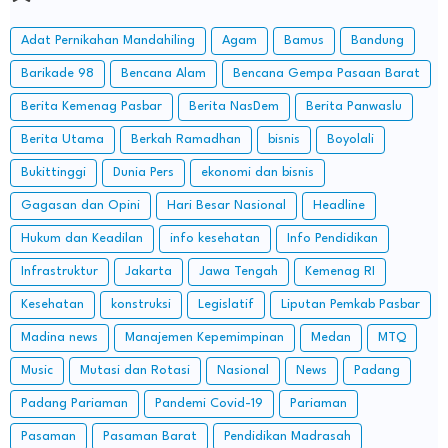
Adat Pernikahan Mandahiling
Agam
Bamus
Bandung
Barikade 98
Bencana Alam
Bencana Gempa Pasaan Barat
Berita Kemenag Pasbar
Berita NasDem
Berita Panwaslu
Berita Utama
Berkah Ramadhan
bisnis
Boyolali
Bukittinggi
Dunia Pers
ekonomi dan bisnis
Gagasan dan Opini
Hari Besar Nasional
Headline
Hukum dan Keadilan
info kesehatan
Info Pendidikan
Infrastruktur
Jakarta
Jawa Tengah
Kemenag RI
Kesehatan
konstruksi
Legislatif
Liputan Pemkab Pasbar
Madina news
Manajemen Kepemimpinan
Medan
MTQ
Music
Mutasi dan Rotasi
Nasional
News
Padang
Padang Pariaman
Pandemi Covid-19
Pariaman
Pasaman
Pasaman Barat
Pendidikan Madrasah