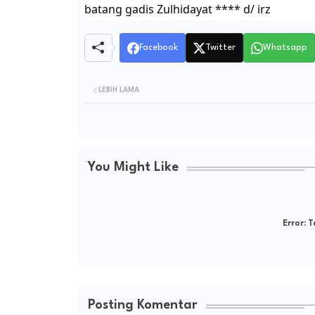
batang gadis Zulhidayat **** d/ irz
Facebook
Twitter
Whatsapp
LEBIH LAMA
You Might Like
Error:
Ta
Posting Komentar