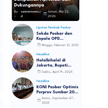
Dukungannya
By
sannarinews.i
Jumat, Mei 22,
-
d
2026
Liputan Pemkab Pasbar
Sekda Pasbar dan
Kepala OPD
Melakukan Vidcon)
Minggu, Februari 21, 2021
bersama Direktur
Jenderal (Dirjen)
Headline
Otonomi Daerah
Halalbihalal di
Jakarta, Bupati
Madina Ajak Kepala
Sabtu, April 19, 2025
Daerah Kolaborasi
Membangun
Headline
Tabagsel
KONI Pasbar Optimis
Porprov Sumbar 2023
tidak Ditunda lagi
Kamis, September 07,
2023