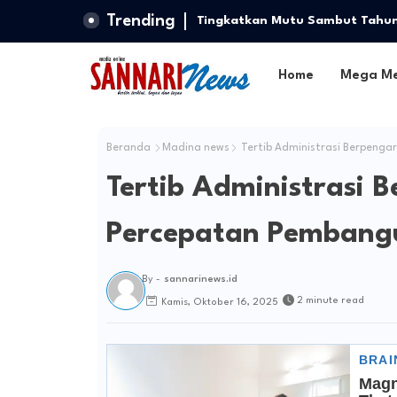
Trending
Tingkatkan Mutu Sambut Tahun 
Intensif bagi Guru
Home
Mega M
Beranda
Madina news
Tertib Administrasi Berpeng
Tertib Administrasi 
Percepatan Pembang
By -
sannarinews.id
2 minute read
Kamis, Oktober 16, 2025