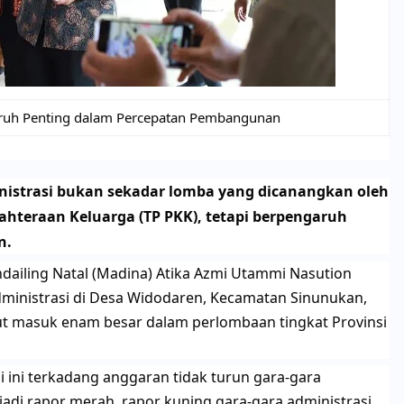
aruh Penting dalam Percepatan Pembangunan
inistrasi bukan sekadar lomba yang dicanangkan oleh
hteraan Keluarga (TP PKK), tetapi berpengaruh
n.
ndailing Natal (Madina) Atika Azmi Utammi Nasution
dministrasi di Desa Widodaren, Kecamatan Sinunukan,
ut masuk enam besar dalam perlombaan tingkat Provinsi
 ini terkadang anggaran tidak turun gara-gara
jadi rapor merah, rapor kuning gara-gara administrasi