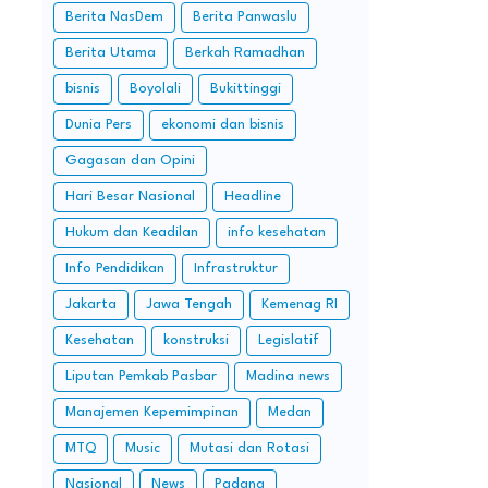
Berita NasDem
Berita Panwaslu
Berita Utama
Berkah Ramadhan
bisnis
Boyolali
Bukittinggi
Dunia Pers
ekonomi dan bisnis
Gagasan dan Opini
Hari Besar Nasional
Headline
Hukum dan Keadilan
info kesehatan
Info Pendidikan
Infrastruktur
Jakarta
Jawa Tengah
Kemenag RI
Kesehatan
konstruksi
Legislatif
Liputan Pemkab Pasbar
Madina news
Manajemen Kepemimpinan
Medan
MTQ
Music
Mutasi dan Rotasi
Nasional
News
Padang