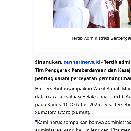
Tertib Administrasi Berpeng
​Sinunukan,
sannarinews.id
- Tertib adm
Tim Penggerak Pemberdayaan dan Keseja
penting dalam percepatan pembanguna
​Hal tersebut disampaikan Wakil Bupati Ma
dalam acara Evaluasi Pelaksanaan Tertib A
pada Kamis, 16 Oktober 2025. Desa terseb
Sumatera Utara (Sumut).
​"Kami harus sampaikan bahwa administrasi
administrasi yang belum lengkap. Kita men