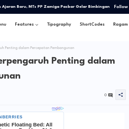
Ajaran Baru, MTs PP Zamiga Pasbar Gelar Bimbingan
Follow
enu
Features
Tipography
ShortCodes
Ragam
aruh Penting dalam Percepatan Pembangunan
Berpengaruh Penting dalam
unan
0